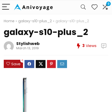
0
Home
»
galaxy-s10-plus_2
»
galaxy-s10-plus_2
galaxy-s10-plus_2
Stylishweb
3
Views
March 13, 2019
0
Save