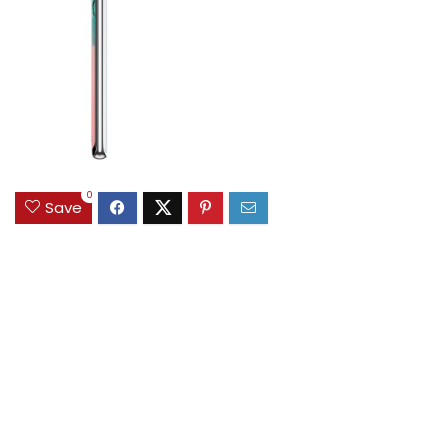
0
Save