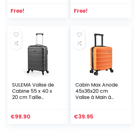
18 Pouces (51 et 46
cm) Taille de
Free!
Free!
Cabine
SULEMA Valise de
Cabin Max Anode
Cabine 55 x 40 x
45x36x20 cm
20 cm Taille
Valise à Main à
maximale
Coque Rigide et
Ryanair/Petite
légère 4 Roues,
Valise Rigide en
Cabine Valise
€
99.90
€
39.95
ABS Trolley
Easyjet (30L 45 x
Bagage à Main
36 x 20 cm)
léger avec 4 Roues