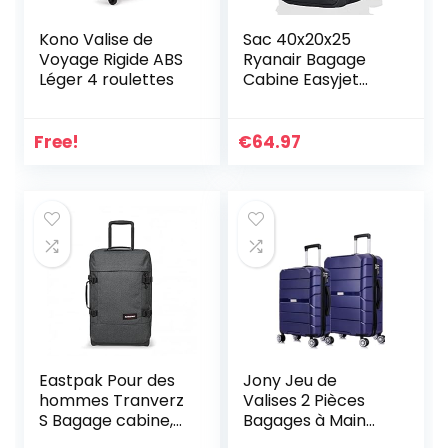
Kono Valise de
Sac 40x20x25
Voyage Rigide ABS
Ryanair Bagage
Léger 4 roulettes
Cabine Easyjet
Avion Petit Sac De
Voyage
Free!
€
64.97
Eastpak Pour des
Jony Jeu de
hommes Tranverz
Valises 2 Pièces
S Bagage cabine,
Bagages à Main
Gris
Rigide Rotatif 20 et