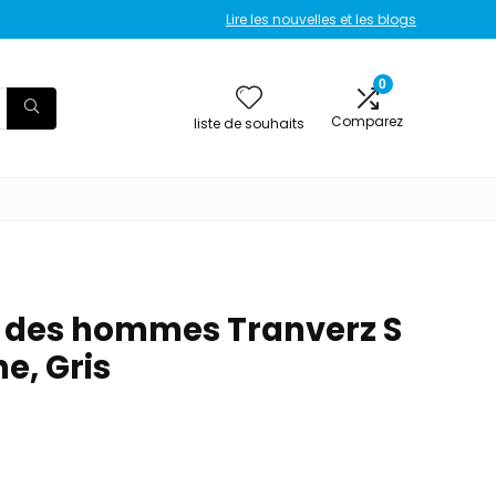
Lire les nouvelles et les blogs
0
Comparez
liste de souhaits
 des hommes Tranverz S
e, Gris