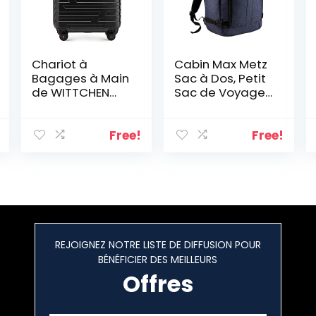
Chariot à
Cabin Max Metz
Bagages à Main
Sac à Dos, Petit
de WITTCHEN
Sac de Voyage,
adapté aux
Bagage de
compagnies
Cabine, idéal
aériennes ABS
comme Bagage
Free!
Free!
54 x 39 x 23 cm
à Main en Avion.
2.8 kg 38 L Noir |
Les Bagages à
Main
REJOIGNEZ NOTRE LISTE DE DIFFUSION POUR
BÉNÉFICIER DES MEILLEURS
Offres