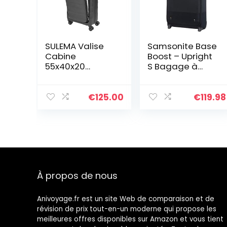
SULEMA Valise
Samsonite Base
Cabine
Boost – Upright
55x40x20
S Bagage à
Bagage Cabine
Main, 55 cm, 41 L,
Bagage à Main
Noir (Black)
Trolley Rigide et
€
125.00
€
119.98
Léger 4
roulettes
Doubles
pivotantes à
360º Serrure TSA
USB American
tourister/ryanair
À propos de nous
cabines (Noir)
Anivoyage.fr est un site Web de comparaison et de
révision de prix tout-en-un moderne qui propose les
meilleures offres disponibles sur Amazon et vous tient