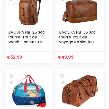
avec Bandoulière)
BAOSHA HB-26 Sac
BAOSHA HB-38 Sac
fourre-Tout de
fourre-tout de
Week-End en Cuir 3
voyage en similicuir
Voies pour Homme
pour homme et
Sac à Dos à
femme avec
bandoulière
compartiment à
€
52.99
€
49.99
Convertible
chaussures,
Voyage Randonnée
marron, L
Sac de Nuit Sac à
Main, Marron, L, Sac
de Voyage