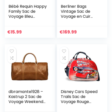
Bébé Requin Happy
Berliner Bags
Family Sac de
Vintage Sac de
Voyage Bleu
Voyage en Cuir
24x40x18 cms
Bergen,
Polyester 17.28L
Weekender Duffle
pour Sports
€
15.99
€
169.99
Homme Femme –
Marron
dbramante1928 –
Disney Cars Speed
Kastrup 2 Sac de
Trails Sac de
Voyage Weekend
Voyage Rouge
pour Femmes et
40x28x22 cms
Hommes – Sac
Polyester 24.64L