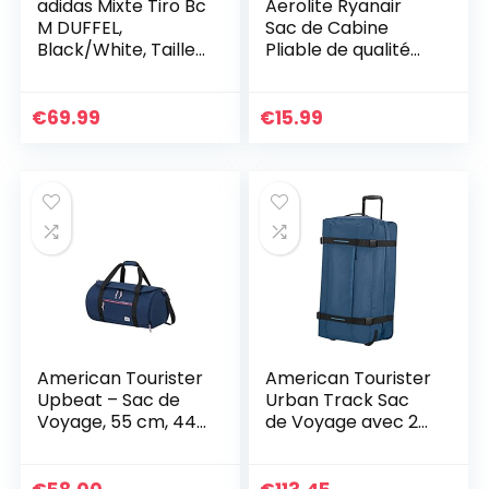
adidas Mixte Tiro Bc
Aerolite Ryanair
M DUFFEL,
Sac de Cabine
Black/White, Taille
Pliable de qualité
unique EU
supérieure – Petit
Bagage de Cabine
léger sous Le siège
€
69.99
€
15.99
– Été 2022-40 x 20
x 25 cm, Bordeaux,
40 cm
American Tourister
American Tourister
Upbeat – Sac de
Urban Track Sac
Voyage, 55 cm, 44
de Voyage avec 2
L, Bleu (Navy)
roulettes, L (78.5
cm – 116 L), Bleu
(Combat Navy)