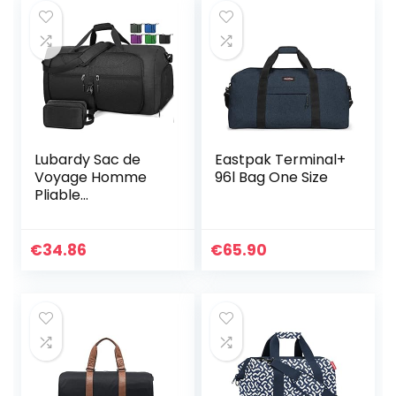
Lubardy Sac de
Eastpak Terminal+
Voyage Homme
96l Bag One Size
Pliable
Imperméable Sac
de Sport Grand
Sac Weekend
€
34.86
€
65.90
Maternité pour
Cabine Avion
Camping
Randonnée 65L
Noir