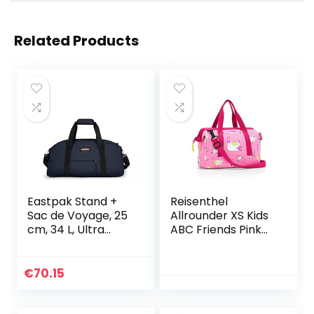
Related Products
Eastpak Stand +
Reisenthel
Sac de Voyage, 25
Allrounder XS Kids
cm, 34 L, Ultra
ABC Friends Pink
Marine (Bleu)
Sac de Voyage 27
Centimeters 5
Rose (ABC Friends
€
70.15
Pink)