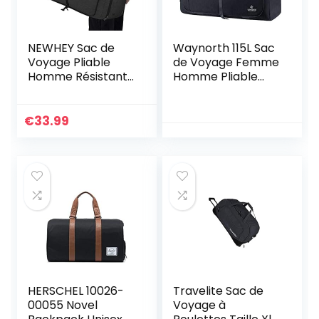
NEWHEY Sac de
Waynorth 115L Sac
Voyage Pliable
de Voyage Femme
Homme Résistant
Homme Pliable
à l’eau Grand
Sac de Fitness
Léger Sac de Sport
Imperméable Sac
Camping
à Main pour
€
33.99
Randonnée Pliant
Camping
65L Noir
Randonnée
Voyage Weekend
HERSCHEL 10026-
Travelite Sac de
00055 Novel
Voyage à