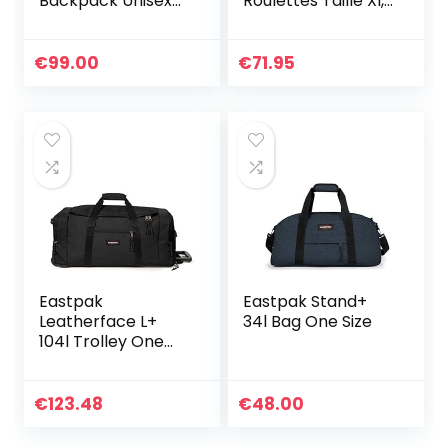
Backpack Unisex
Roulettes Taille Xl,
Black/Tan
Série de Bagages
Synthetic Leather
Kick Off : Sac de
Voyage Pratique à
€
99.00
€
71.95
Roulettes pour les
Vacances et le
Sport, 77 Cm, 120
Litres
Eastpak
Eastpak Stand+
Leatherface L+
34l Bag One Size
104l Trolley One
Size
€
123.48
€
48.00