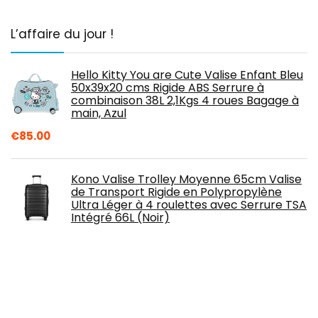
L’affaire du jour !
Hello Kitty You are Cute Valise Enfant Bleu
50x39x20 cms Rigide ABS Serrure à
combinaison 38L 2,1Kgs 4 roues Bagage à
main, Azul
€
85.00
Kono Valise Trolley Moyenne 65cm Valise
de Transport Rigide en Polypropylène
Ultra Léger à 4 roulettes avec Serrure TSA
Intégré 66L (Noir)
€
95.99
Maylisacc Sac de Sport Bagages de
Voyage légers et Pliables Bagages à Main,
Grand Sacs de Voyage Pliable pour Plage