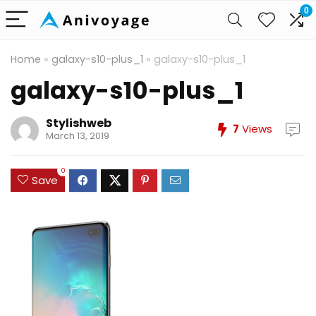
0
Home
»
galaxy-s10-plus_1
»
galaxy-s10-plus_1
galaxy-s10-plus_1
Stylishweb
7
Views
March 13, 2019
0
Save