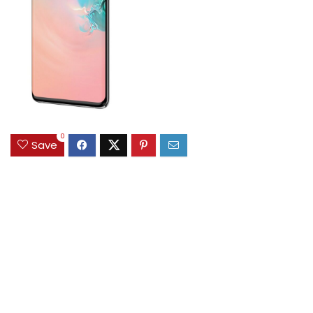
0
Save