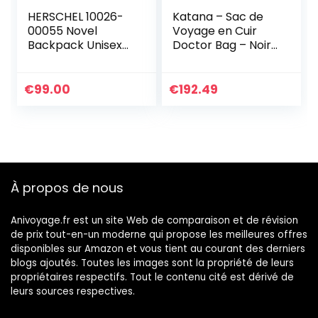
HERSCHEL 10026-
Katana – Sac de
00055 Novel
Voyage en Cuir
Backpack Unisex
Doctor Bag – Noir
Black/Tan
– 52 x 38 x 25 cm
Synthetic Leather
€
99.00
€
192.49
À propos de nous
Anivoyage.fr est un site Web de comparaison et de révision
de prix tout-en-un moderne qui propose les meilleures offres
disponibles sur Amazon et vous tient au courant des derniers
blogs ajoutés. Toutes les images sont la propriété de leurs
propriétaires respectifs. Tout le contenu cité est dérivé de
leurs sources respectives.