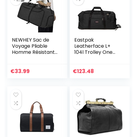
marine signature
NEWHEY Sac de
Eastpak
Voyage Pliable
Leatherface L+
Homme Résistant
104l Trolley One
à l’eau Grand
Size
Léger Sac de Sport
Camping
€
33.99
€
123.48
Randonnée Pliant
65L Noir