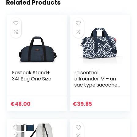
Related Products
Eastpak Stand+
reisenthel
34l Bag One Size
allrounder M – un
sac type sacoche
docteur avec
grande ouverture
à arceaux,
€
48.00
€
39.85
ouverture avec
fermeture zippée,
6 compartiments
intérieurs, 2
poignées, en bleu