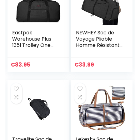
Eastpak
NEWHEY Sac de
Warehouse Plus
Voyage Pliable
135l Trolley One
Homme Résistant
Size
à l’eau Grand
Léger Sac de Sport
Camping
€
83.95
€
33.99
Randonnée Pliant
65L Noir
Travelite Sac de
Lekesky Sac de