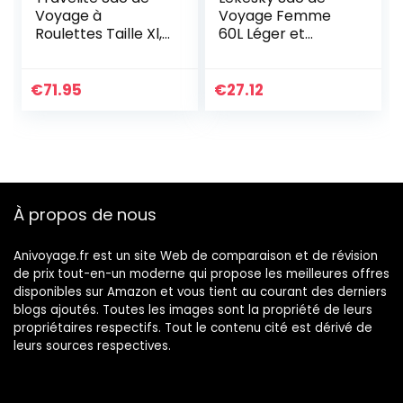
Voyage à
Voyage Femme
Roulettes Taille Xl,
60L Léger et
Série de Bagages
Pliable Sac
Kick Off : Sac de
Weekend Grand
Voyage Pratique à
Taille Sac de Sport
€
71.95
€
27.12
Roulettes pour les
pour Cabine Avion
Vacances et le
Maternité (Marron
Sport, 77 Cm, 120
rayé)
Litres
À propos de nous
Anivoyage.fr est un site Web de comparaison et de révision
de prix tout-en-un moderne qui propose les meilleures offres
disponibles sur Amazon et vous tient au courant des derniers
blogs ajoutés. Toutes les images sont la propriété de leurs
propriétaires respectifs. Tout le contenu cité est dérivé de
leurs sources respectives.