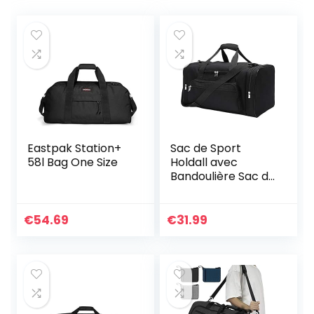
Eastpak Station+
Sac de Sport
58l Bag One Size
Holdall avec
Bandoulière Sac de
Fitness Sac de
Voyage Week-End
pour Hommes et
€
54.69
€
31.99
Femmes (Noir,
40L)