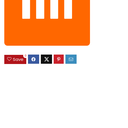
0
Save