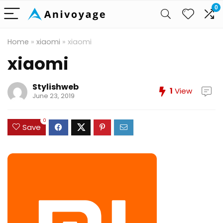
0
Home
»
xiaomi
»
xiaomi
xiaomi
Stylishweb
1
View
June 23, 2019
0
Save