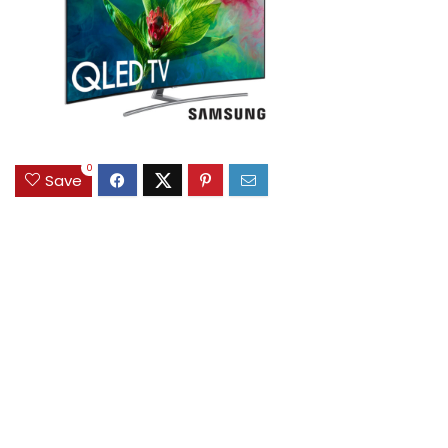
0
Save