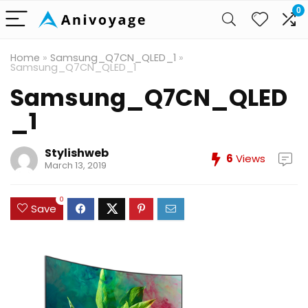
0
Home
»
Samsung_Q7CN_QLED_1
»
Samsung_Q7CN_QLED_1
Samsung_Q7CN_QLED
_1
Stylishweb
6
Views
March 13, 2019
0
Save