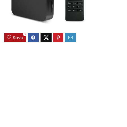
0
Save