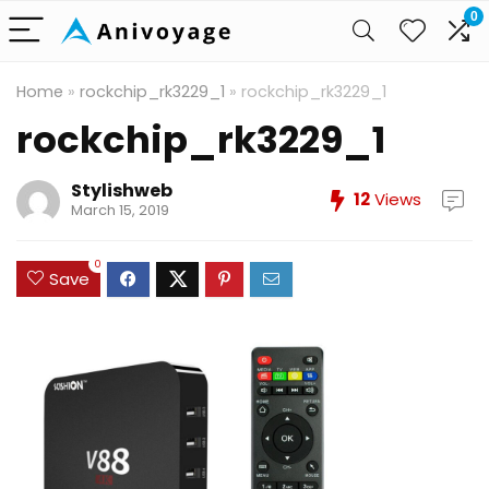
0
Home
»
rockchip_rk3229_1
»
rockchip_rk3229_1
rockchip_rk3229_1
Stylishweb
12
Views
March 15, 2019
0
Save