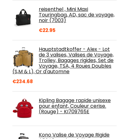
reisenthel , Mini Maxi
Touringbag, AD, sac de voyage,
noir (7003)
€
22.95
Hauptstadtkoffer - Alex - Lot
de 3 valises, Valises de Voyage,
Trolley, Bagages rigides, Set de
Voyage, TSA, 4 Roues Doubles
(S,M & L), Or d'automne
€
234.68
Kipling Bagage rapide unisexe
pour enfant, Couleur cerise.
(Rouge) - KI709765E
Kono Valise de Voyage Rigide