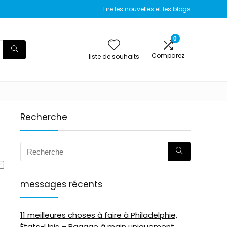
Lire les nouvelles et les blogs
0
Comparez
liste de souhaits
Recherche
messages récents
11 meilleures choses à faire à Philadelphie,
États-Unis – Bagage à main uniquement