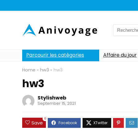
Search
for:
Parcourir les catégories
Affaire du jour
Home
»
hw3
»
hw3
hw3
Stylishweb
September 15, 2021
0
Save