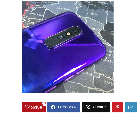
0
Save