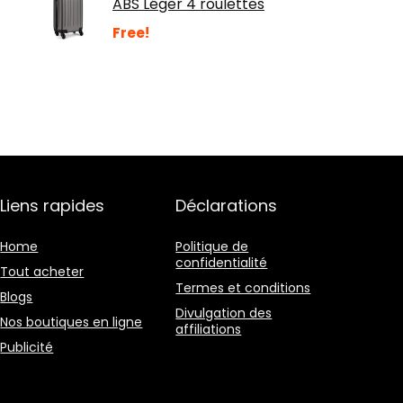
ABS Léger 4 roulettes
Free!
Liens rapides
Déclarations
Home
Politique de
confidentialité
Tout acheter
Termes et conditions
Blogs
Divulgation des
Nos boutiques en ligne
affiliations
Publicité