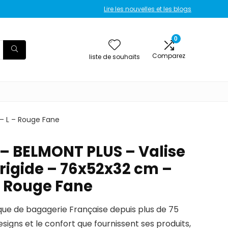
Lire les nouvelles et les blogs
0
Comparez
liste de souhaits
 – L – Rouge Fane
 – BELMONT PLUS – Valise
 rigide – 76x52x32 cm –
 – Rouge Fane
que de bagagerie Française depuis plus de 75
igns et le confort que fournissent ses produits,