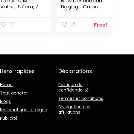
Tranverz M
New Destination
Valise, 67 cm, 78
Bagage Cabine,
L, Gaming Green
55 Centimeters
(Vert)
Free!
Liens rapides
Déclarations
Home
Politique de
confidentialité
Tout acheter
Termes et conditions
Blogs
Divulgation des
Nos boutiques en ligne
affiliations
Publicité