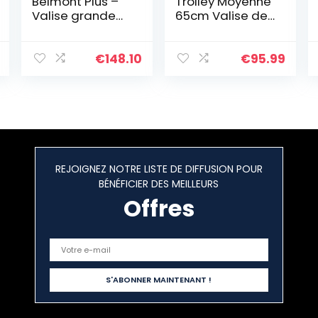
Belmont Plus –
Trolley Moyenne
Valise grande
65cm Valise de
taille rigide
Transport Rigide
extensible –
en
76x52x34 cm –
Polypropylène
€
148.10
€
95.99
110 litres – L –
Ultra Léger à 4
Bleu zinc
roulettes avec
Serrure TSA
Intégré 66L
(Noir)
REJOIGNEZ NOTRE LISTE DE DIFFUSION POUR
BÉNÉFICIER DES MEILLEURS
Offres