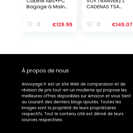
Cabine ABS+PC
VOY.TRANVERZ L
Bagage à Main
CADENAS TSA
Trolley Rigide
BLACK
Bagages
Cabine avec 4
€
129.99
€
149.07
roulettes
Doubles
Pivotantes et
Serrure TSA,
55x37x24CM,
36L, Gris
À propos de nous
Anivoyage.fr est un site Web de comparaison et de
révision de prix tout-en-un moderne qui propose les
meilleures offres disponibles sur Amazon et vous tient
au courant des derniers blogs ajoutés. Toutes les
images sont la propriété de leurs propriétaires
respectifs. Tout le contenu cité est dérivé de leurs
sources respectives.