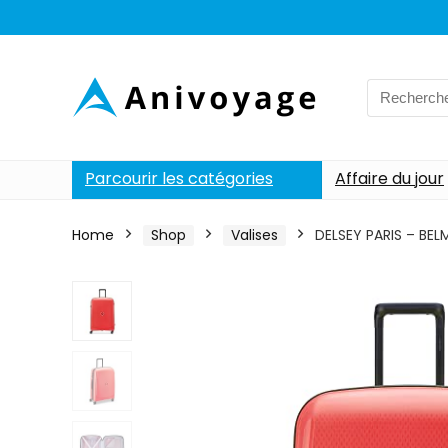
Search
for:
Parcourir les catégories
Affaire du jour
Home
Shop
Valises
DELSEY PARIS – BELM