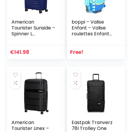
American
boppi – Valise
Tourister Sunside –
Enfant – Valise
Spinner L
roulettes Enfant
Extensible Valise,
Tiny Trekker –
77 cm, 106/118 L,
Valise Enfant
Bleu (Dark Navy)
Garcon & Fille –
€
141.98
Free!
Convient comme
Bagage Cabine –
17 L
American
Eastpak Tranverz
Tourister Linex –
78l Trolley One