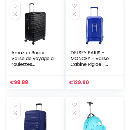
Amazon Basics
DELSEY PARIS –
Valise de voyage à
MONCEY – Valise
roulettes
Cabine Rigide –
pivotantes, Noir, 78
55x35x25 cm – 38
cm
Litres – S – Marine
€
98.88
€
129.90