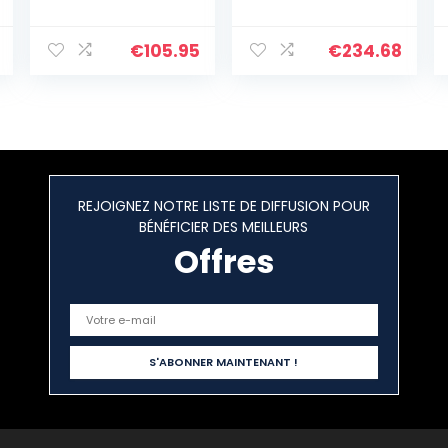
Case (Rose
Valises de
Gold (5859))
Voyage, Trolley,
Bagages
€
105.95
€
234.68
rigides, Set de
Voyage, TSA, 4
Roues Doubles
(S,M & L), Or
d’automne
REJOIGNEZ NOTRE LISTE DE DIFFUSION POUR
BÉNÉFICIER DES MEILLEURS
Offres