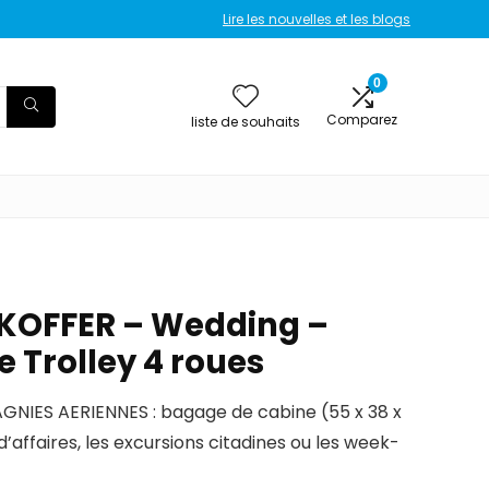
Lire les nouvelles et les blogs
0
Comparez
liste de souhaits
OFFER – Wedding –
 Trolley 4 roues
IES AERIENNES : bagage de cabine (55 x 38 x
’affaires, les excursions citadines ou les week-