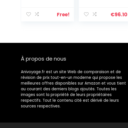
Bagage Cabine
de voyage avec
à Main 55cm
8 roues
Légere à 4
pivotantes |
Free!
€
96.10
roulettes avec
Poignée
Serrure TSA +
télescopique |
Portable Vanity
Valise rigide
Case
Lyon CL889,
prune, L,
Ensemble de
bagages
À propos de nous
Anivoyage.fr est un site Web de comparaison et de
révision de prix tout-en-un moderne qui propose les
meilleures offres disponibles sur Amazon et vous tient
au courant des derniers blogs ajoutés. Toutes les
images sont la propriété de leurs propriétaires
respectifs. Tout le contenu cité est dérivé de leurs
sources respectives.