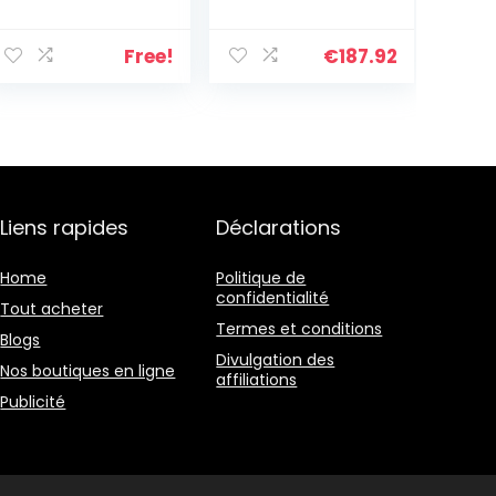
Bagages en
Bleues 55/65 cm
Polypropylène
Rigide ABS
Ultra Léger à 4
Fermeture à
Free!
€
187.92
roulettes avec
Combinaison
Serrure TSA
latérale 90 7,54
55cm Bagage
kg 4 Roues
Cabine + 65cm
Doubles
+ 76cm (Marine)
Bagage à Main
Liens rapides
Déclarations
Home
Politique de
confidentialité
Tout acheter
Termes et conditions
Blogs
Divulgation des
Nos boutiques en ligne
affiliations
Publicité