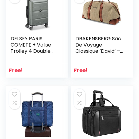
DELSEY PARIS
DRAKENSBERG Sac
COMETE + Valise
De Voyage
Trolley 4 Double
Classique ‘David’ –
Roues
Sac Weekend
Femme Homme,
Toile, Cuir,
Free!
Free!
Extensible, Safari
Vintage, 45-60L