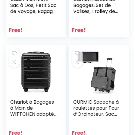
Sac à Dos, Petit Sac
Bagages, Set de
de Voyage, Bagage
Valises, Trolley de
de Cabine, idéal
Voyage (40 lt.) +
comme Bagage à
Vanity Case (10 lt.),
Main en Avion.
Matériel Rigide,
Free!
Free!
Roues Pivotantes
Chariot à Bagages
CURMIO Sacoche à
à Main de
roulettes pour Tour
WITTCHEN adapté
d’Ordinateur, Sac
aux compagnies
de Voyage avec
aériennes ABS 54 x
Chariot
39 x 23 cm 2.8 kg 38
Détachable pour
Free!
Free!