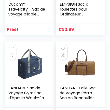
Ducomi® –
EMPSIGN Sac à
Travelcity – Sac de
roulettes pour
voyage pliable
Ordinateur
imperméable
Portable 17,3
(dimensions :
Pouces pour
41 x 37 x 20 cm)
Hommes et
Free!
€
93.99
Femmes Sac à
roulettes
Hydrofuge pour
Ordinateur
Portable avec
Poche de Blocage
RFID Rolling Laptop
Bag
FANDARE Sac de
FANDARE Toile Sac
Voyage Gym Sac
de Voyage Rétro
d’épaule Week-End
Sac en Bandoulière
Sac à Dos Natation
Grand Sac Fourre-
Sac de Sport Travel
Tout Sac de Sport