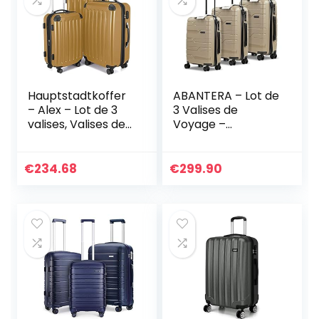
Hauptstadtkoffer
ABANTERA – Lot de
– Alex – Lot de 3
3 Valises de
valises, Valises de
Voyage –
Voyage, Trolley,
Comprend Valise
Bagages rigides,
Cabine de 20″,
Set de Voyage,
Valise Moyenne de
€
234.68
€
299.90
TSA, 4 Roues
24″ et Valise
Doubles (S,M & L),
Grande de 28″ –
Or d’automne
Bagages Légers à
Coque Rigide –
Matériau en
Polypropylène –
Verrouillage TSA