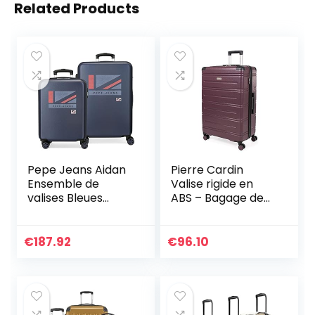
Related Products
Pepe Jeans Aidan
Pierre Cardin
Ensemble de
Valise rigide en
valises Bleues
ABS – Bagage de
55/65 cm Rigide
voyage avec 8
ABS Fermeture à
roues pivotantes |
Combinaison
Poignée
€
187.92
€
96.10
latérale 90 7,54 kg
télescopique |
4 Roues Doubles
Valise rigide Lyon
Bagage à Main
CL889, prune, L,
Ensemble de
bagages