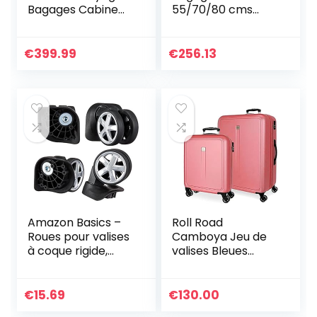
Bagages Cabine
55/70/80 cms
ABS+PC Valises
Rigide ABS Serrure
Rigide Bagage
à combinaison 217L
Trolley avec 4
4 roues doubles
€
399.99
€
256.13
Roues Doubles et
Bagage à main
Verrouillage TSA,
Légère et
Robuste(Bleu,36L/
68L/104L)
Amazon Basics –
Roll Road
Roues pour valises
Camboya Jeu de
à coque rigide,
valises Bleues
multicolores
55/68 cm Rigide
(uniquement pour
ABS Fermeture à
les valises rigides
Combinaison
€
15.69
€
130.00
pivotantes)
latérale 217 l 6,56