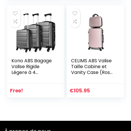
Amazon Basics )
kg 4 Roues
Doubles Bagages à
Main
Kono ABS Bagage
CELIMS ABS Valise
Valise Rigide
Taille Cabine et
Légere à 4
Vanity Case (Rose
roulettes valises
Gold (5859))
de Voyage, Sets de
Bagages(55cm,
Free!
€
105.95
66cm, 75cm)