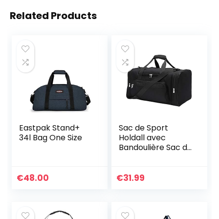
Related Products
Eastpak Stand+
Sac de Sport
34l Bag One Size
Holdall avec
Bandoulière Sac de
Fitness Sac de
Voyage Week-End
pour Hommes et
€
48.00
€
31.99
Femmes (Noir,
40L)