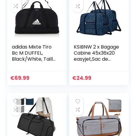
adidas Mixte Tiro
KSIBNW 2 x Bagage
Bc M DUFFEL,
Cabine 45x36x20
Black/White, Taille
easyjet,Sac de
unique EU
Voyage Pliable
Ultra Léger avec
Fixation sur l’étui
€
69.99
€
24.99
de Chariot pour
Sport Camping