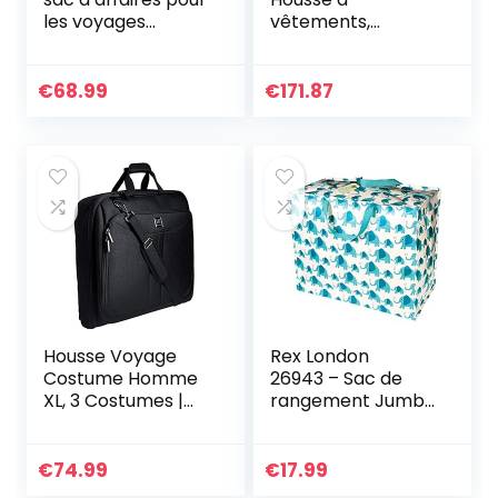
les voyages
vêtements,
d’affaires | Sac à
marron (Marron)
bagage à main |
– Keswich Brown
Sac à vêtements
€
68.99
€
171.87
de voyage | Porte-
vêtements,
penderie pliante
avec crochet et
pochette à
chaussures
Housse Voyage
Rex London
Costume Homme
26943 – Sac de
XL, 3 Costumes |
rangement Jumbo
Valise Housse
éléphant Elvis
Vetement Voyage
Porte Chemise
€
74.99
€
17.99
Transport Sac