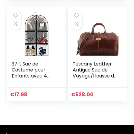
Pliable | Noir
37 “, Sac de
Tuscany Leather
Costume pour
Antigua Sac de
Enfants avec 4
Voyage/Housse de
Poches zippées,
Transport
Sac de Couverture
vêtements en Cuir
de Costume de
Marron
€
17.98
€
528.00
Danse pour
Enfants avec
Fente pour carte
d’identité, sac de
Rangement de
Voyage Pliable,