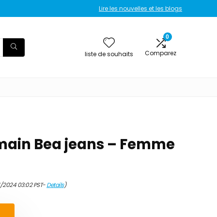
Lire les nouvelles et les blogs
0
Comparez
liste de souhaits
main Bea jeans – Femme
1/2024 03:02 PST-
Details
)