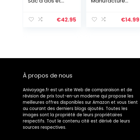
Sac à dos et
Manufacture
sac de
Indian, 1789 Bag
transport en un
– Avec
€
42.95
€
14.99
languette
d’insertion pour
trolley de
voyage,
Couleur:twist
berry
À propos de nous
Anivoyage.fr est un site Web de comparaison et de
révision de prix tout-en-un moderne qui propose les
meilleures offres disponibles sur Amazon et vous tient
au courant des derniers blogs ajoutés. Toutes les
images sont la propriété de leurs propriétaires
respectifs. Tout le contenu cité est dérivé de leurs
sources respectives.