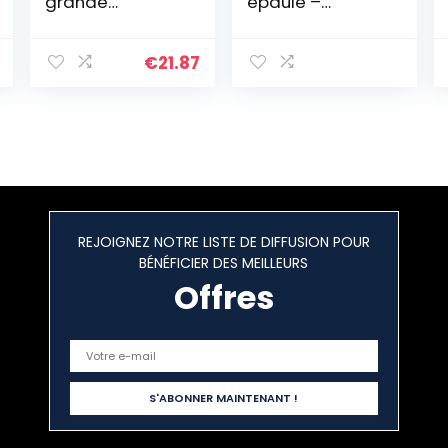
grande
épaule –
capacité, léger,
Compatible
imperméable,
format A4 et
pliable, pour
téléphone
€
21.87
voyage,
portable – Pour
séparation, sac
Femme –
de sport, sac de
Collection Eden
sport, sac à
– Imprimé nude
bandoulière,
Noir , L
REJOIGNEZ NOTRE LISTE DE DIFFUSION POUR
BÉNÉFICIER DES MEILLEURS
Offres