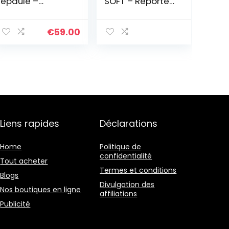
épaule –
SOFT – Reporter
Compatible
souple –
format A4 et
30x41x15 cm – 15
téléphone
litres – XS –
€
59.00
portable – Pour
Chocolat
Femme –
Collection Pop –
Cassis
Liens rapides
Déclarations
Home
Politique de
confidentialité
Tout acheter
Termes et conditions
Blogs
Divulgation des
Nos boutiques en ligne
affiliations
Publicité