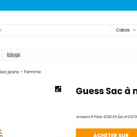
Cabas
blogs
Bea jeans – Femme
Guess Sac à 
Amazon.fr Price:
€
129.99
(as of 03/0
ACHETER SUR