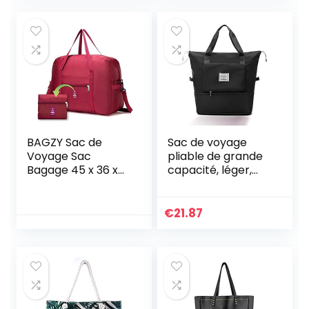
BAGZY Sac de
Sac de voyage
Voyage Sac
pliable de grande
Bagage 45 x 36 x
capacité, léger,
20 cm Sac Cabine
imperméable,
Pliable Sac Voyage
pliable, pour
Sac Organisateur
voyage,
€
21.87
Voyage Cabine
séparation, sac de
Sac a Bagage
sport, sac de
Portable Avion
sport, sac à
Bagage Cabine
bandoulière, Noir , L
Pliable Sac
Weekend
Rangement