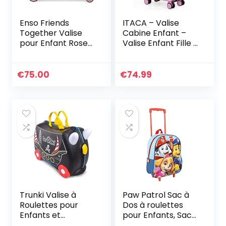
Enso Friends
ITACA – Valise
Together Valise
Cabine Enfant –
pour Enfant Rose
Valise Enfant Fille –
50 x 38 x 20 cm
Valise Fille Garçon
Rigide ABS
Rigide 4 Roulettes
Fermeture à
– Bagage Cabine –
€
75.00
€
74.99
Combinaison
Valise Enfants
latérale 34 l 1,8 kg
Résistant –
4 Roues Bagage à
Bagages Enfant
Main, Rose, Valise
Ultra Légère –
Enfant
Cadenas à
Combinaison
70245, Rose
Trunki Valise à
Paw Patrol Sac à
Roulettes pour
Dos à roulettes
Enfants et
pour Enfants, Sac
Bagages à Main
à Dos Scolaire, Sac