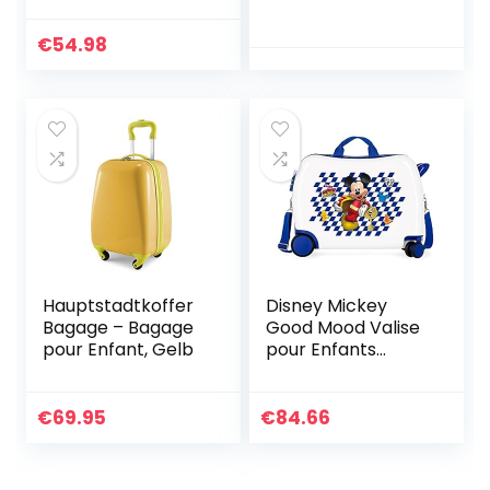
pour Enfants :
Voyage Valise à
Valise à Roulettes
Main Cabine,
€
54.98
Pedro Pirate (Noir)
Conception 3D La
Pat Patrouille,
Cadeau pour Filles
et Garçons!
Hauptstadtkoffer
Disney Mickey
Bagage – Bagage
Good Mood Valise
pour Enfant, Gelb
pour Enfants
Multicolore
50x38x20 cms
Serrure à
€
69.95
€
84.66
Combinaison ABS
rigide 34L 2,1Kgs 4
Roues Bagage à