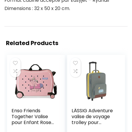
Format cabine accepté par Easyjet – Ryanair
Dimensions : 32 x 50 x 20 cm.
Related Products
Enso Friends
LÄSSIG Adventure
Together Valise
valise de voyage
pour Enfant Rose
trolley pour
50 x 38 x 20 cm
enfants avec