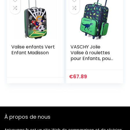
Enfants 45,7 cm,
Dinosaure Noir,
Taille Unique
Valise enfants Vert
VASCHY Jolie
Enfant Madisson
Valise à roulettes
pour Enfants, pour
Les Voyages
Scolaires, Les
Voyages, Les
€
67.89
Week-Ends pour
garçons, Filles,
Tout-Petits,
Enfants 45,7 cm,
Dinosaure, Taille
Unique
À propos de nous