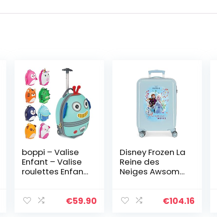
boppi – Valise
Disney Frozen La
Enfant – Valise
Reine des
roulettes Enfant
Neiges Awsome
Tiny Trekker –
Moves Valise
Valise Enfant
Trolley Cabine
Garcon & Fille –
Bleu 38x55x20
€
59.90
€
104.16
Convient
cms Rigide ABS