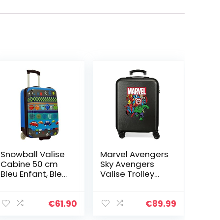
Snowball Valise
Marvel Avengers
Cabine 50 cm
Sky Avengers
Bleu Enfant, Bleu,
Valise Trolley
32 x 50 x 20 cm,
Cabine Noir
Bleu, 32 x 50 x 20
38x55x20 cms
cm
Rigide ABS
€
61.90
€
89.99
Serrure à