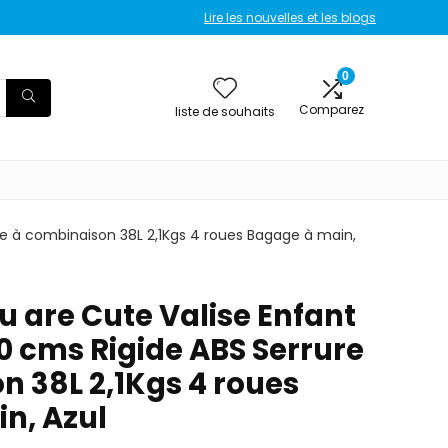
Lire les nouvelles et les blogs
0
Comparez
liste de souhaits
ure à combinaison 38L 2,1Kgs 4 roues Bagage à main,
ou are Cute Valise Enfant
0 cms Rigide ABS Serrure
n 38L 2,1Kgs 4 roues
n, Azul