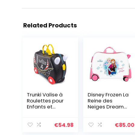
Related Products
Trunki Valise à
Disney Frozen La
Roulettes pour
Reine des
Enfants et
Neiges Dream
Bagages à Main
of Magic Valise
pour Enfants :
Enfant
Valise à
Multicolore
€
54.98
€
85.00
Roulettes Pedro
50x38x20 cms