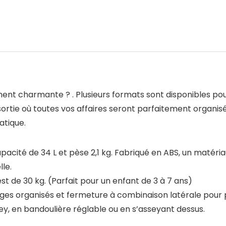
iment charmante ? . Plusieurs formats sont disponibles po
assortie où toutes vos affaires seront parfaitement organisé
atique.
apacité de 34 L et pèse 2,1 kg. Fabriqué en ABS, un matériau
le.
 de 30 kg. (Parfait pour un enfant de 3 à 7 ans)
ges organisés et fermeture à combinaison latérale pour p
rolley, en bandoulière réglable ou en s’asseyant dessus.