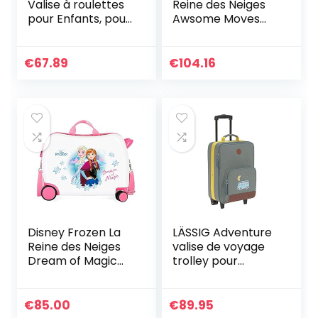
Valise à roulettes
Reine des Neiges
pour Enfants, pour
Awsome Moves
Les Voyages
Valise Trolley
Scolaires, Les
Cabine Bleu
Voyages, Les
38x55x20 cms
€
67.89
€
104.16
Week-Ends pour
Rigide ABS Serrure
garçons, Filles,
à combinaison 34L
Tout-Petits,
2,6Kgs 4 roues
Enfants 45,7 cm,
doubles Bagage à
Dinosaure, Taille
main
Unique
Disney Frozen La
LÄSSIG Adventure
Reine des Neiges
valise de voyage
Dream of Magic
trolley pour
Valise Enfant
enfants avec
Multicolore
sangles de
50x38x20 cms
transport et roues
€
85.00
€
89.95
Rigide ABS Serrure
à partir de 3 ans,