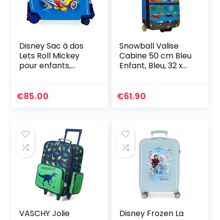
Disney Sac à dos
Snowball Valise
Lets Roll Mickey
Cabine 50 cm Bleu
pour enfants,
Enfant, Bleu, 32 x
(bleu) – 4569862,
50 x 20 cm, Bleu, 32
50 x 39 x 20 cm
x 50 x 20 cm
€
85.00
€
61.90
VASCHY Jolie
Disney Frozen La