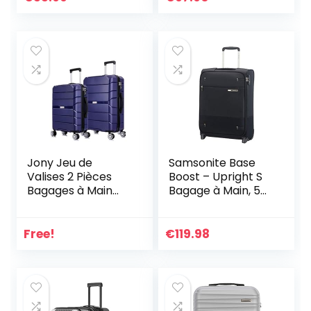
Sacoche
Ordinateur
Portable 17 Pouces
Imperméable
Valise Cabine
Avion
Jony Jeu de
Samsonite Base
Valises 2 Pièces
Boost – Upright S
Bagages à Main
Bagage à Main, 55
Rigide Rotatif 20 et
cm, 41 L, Noir
18 Pouces (51 et 46
(Black)
cm) Taille de
Free!
€
119.98
Cabine