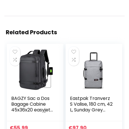
Related Products
BAGZY Sac a Dos
Eastpak Tranverz
Bagage Cabine
S Valise, 180 cm, 42
45x36x20 easyjet
L, Sunday Grey
Extensible Sac à
(Gris)
Dos Voyage Port
USB Nylon
€
55.99
€
97.90