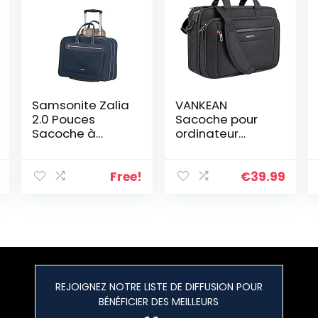
Samsonite Zalia
VANKEAN
2.0 Pouces
Sacoche pour
Sacoche à
ordinateur
roulettes
portable 17.3
Ordinateur
Pouces
Portable
Imperméable
Free!
€
39.99
Mallette pour
homme/femme
Sac de
messager
expansible
déperlant pour
voyage affaires
REJOIGNEZ NOTRE LISTE DE DIFFUSION POUR
école, Noir
BÉNÉFICIER DES MEILLEURS