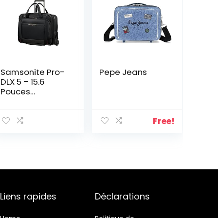
Samsonite Pro-
Pepe Jeans
DLX 5 – 15.6
Pouces
Extensible
Sacoche pour
Ordinateur
Free!
Portable avec 2
Roulettes, 46
cm, 29.5/37 L,
Noir (Black)
Liens rapides
Déclarations