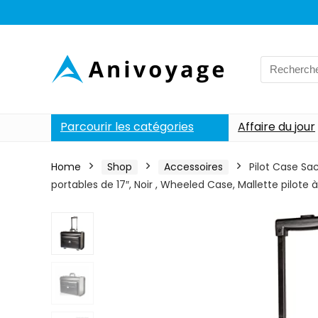
Search
for:
Parcourir les catégories
Affaire du jour
Home
Shop
Accessoires
Pilot Case Sa
portables de 17″, Noir , Wheeled Case, Mallette pilote à