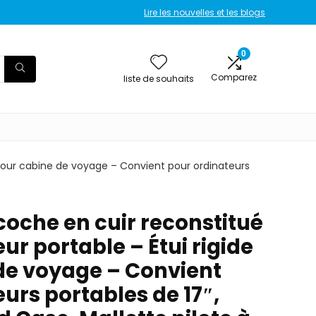
Lire les nouvelles et les blogs
0
Comparez
liste de souhaits
e pour cabine de voyage – Convient pour ordinateurs
coche en cuir reconstitué
ur portable – Étui rigide
de voyage – Convient
urs portables de 17″,