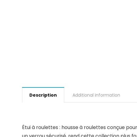
Description
Additional information
Étui à roulettes : housse à roulettes conçue pou
un verrou sécurisé, rend cette collection plus f