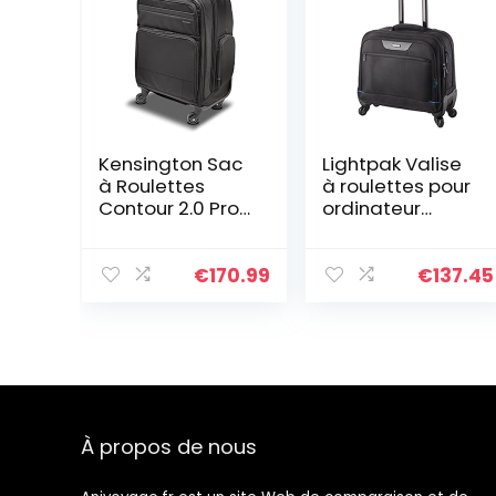
Kensington Sac
Lightpak Valise
à Roulettes
à roulettes pour
Contour 2.0 Pro
ordinateur
Overnight – Pour
portable Noir
Ordinateur
42,57 l 45 cm
Portable jusqu’à
€
170.99
€
137.45
17″, Idéal en
Bagage Cabine
pour Homme &
Femme
(K60384WW)
À propos de nous