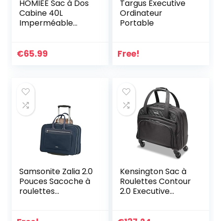
HOMIEE Sac à Dos
Targus Executive
Cabine 40L
Ordinateur
Imperméable
Portable
Expansible pour
15,6″ Ordinateur
Portable, Sac a
€
65.99
Free!
Dos Cabine Avion
Antivol avec Port
de Charge USB,
Sac à Dos Bagages
de Voyage
Homme & Femme
Samsonite Zalia 2.0
Kensington Sac à
Pouces Sacoche à
Roulettes Contour
roulettes
2.0 Executive
Ordinateur
Balance – Pour
Portable
Ordinateur
Portable jusqu’à