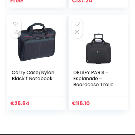
Free!
€
137.24
15.6″, Design Sac à
Main, Idéal en
Bagage Cabine
pour Femme
(K60380WW), Noir
Carry Case/Nylon
DELSEY PARIS –
Black f Notebook
Esplanade –
Boardcase Trolley
Cabine Souple –
38x42x14 cm – 19
Litres – S – Noir
€
25.64
€
116.10
Profond