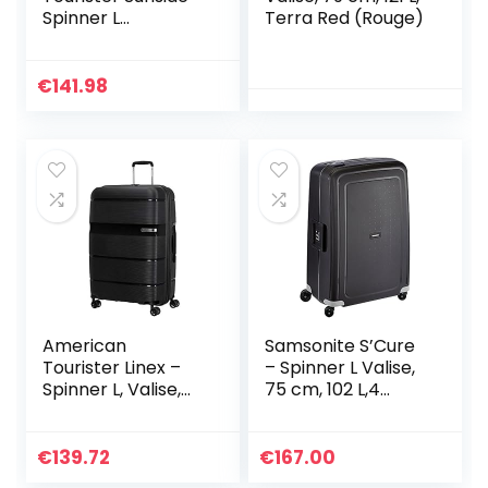
Spinner L
Terra Red (Rouge)
Extensible Valise,
77 cm, 106/118 L,
Bleu (Dark Navy)
€
141.98
American
Samsonite S’Cure
Tourister Linex –
– Spinner L Valise,
Spinner L, Valise,
75 cm, 102 L,4
76 cm, 102 L, Noir
Roulettes Noir
(Vivid Black)
(Black)
€
139.72
€
167.00