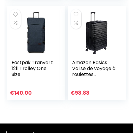
Eastpak Tranverz
Amazon Basics
121l Trolley One
Valise de voyage à
Size
roulettes
pivotantes, Noir, 78
cm
€
140.00
€
98.88