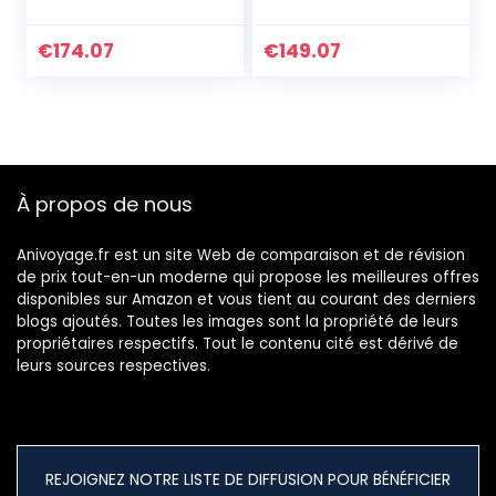
rigide – 76x52x32
cm – 102 litres – L –
Vert chartreuse
€
174.07
€
149.07
À propos de nous
Anivoyage.fr est un site Web de comparaison et de révision
de prix tout-en-un moderne qui propose les meilleures offres
disponibles sur Amazon et vous tient au courant des derniers
blogs ajoutés. Toutes les images sont la propriété de leurs
propriétaires respectifs. Tout le contenu cité est dérivé de
leurs sources respectives.
REJOIGNEZ NOTRE LISTE DE DIFFUSION POUR BÉNÉFICIER