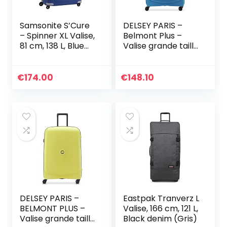
Samsonite S’Cure
DELSEY PARIS –
– Spinner XL Valise,
Belmont Plus –
81 cm, 138 L, Blue
Valise grande taille
(Dark Blue)
rigide extensible –
76x52x34 cm – 110
litres – L – Bleu zinc
€
174.00
€
148.10
DELSEY PARIS –
Eastpak Tranverz L
BELMONT PLUS –
Valise, 166 cm, 121 L,
Valise grande taille
Black denim (Gris)