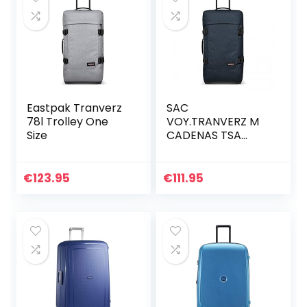
Eastpak Tranverz
SAC
78l Trolley One
VOY.TRANVERZ M
Size
CADENAS TSA
TROPICS TRIPLE
DENIM
€
123.95
€
111.95