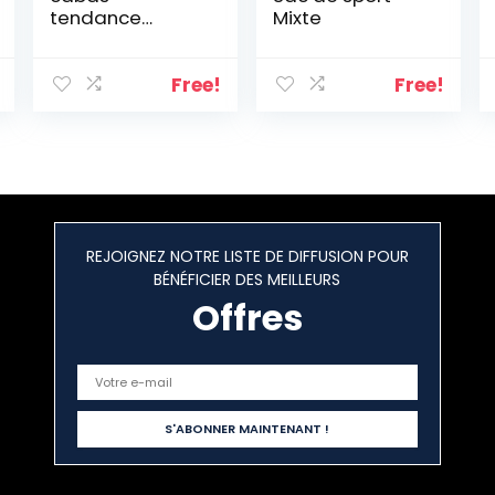
tendance
Mixte
femme en simili
cuir Hensely
Logo G
Free!
Free!
(hwpg8497230)
taille 28 cm
REJOIGNEZ NOTRE LISTE DE DIFFUSION POUR
BÉNÉFICIER DES MEILLEURS
Offres