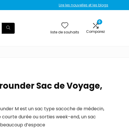
Lire les nouvelles et les blogs
0
Comparez
liste de souhaits
llrounder Sac de Voyage,
lrounder M est un sac type sacoche de médecin,
e courte durée ou sorties week-end, un sac
c beaucoup d’espace