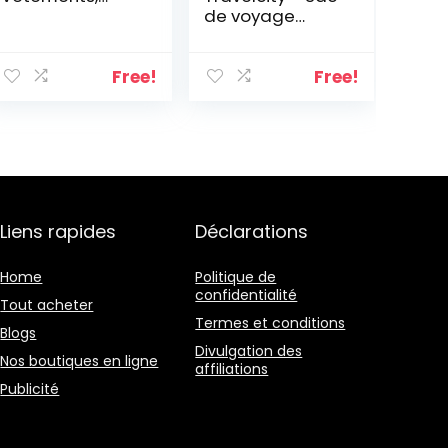
de voyage
pliable
imperméable
(dimensions :
Free!
Free!
41 x 37 x 20 cm)
Liens rapides
Déclarations
Home
Politique de
confidentialité
Tout acheter
Termes et conditions
Blogs
Divulgation des
Nos boutiques en ligne
affiliations
Publicité