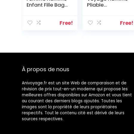
Enfant Fille Bag
Pliable
Sac Voyage
Imperméable
Bagage Duffel
Sac de Sport
Fitness Gym
Grand Sac
Free!
Free!
Vacances
Weekend
bandoulière
Maternité pour
Fitness Travail
Cabine Avion
avec
Camping
Compartiment
Randonnée 65L
à Chaussures
Séparé
À propos de nous
Anivoyage.fr est un site Web de comparaison et de
révision de prix tout-en-un moderne qui propose les
meilleures offres disponibles sur Amazon et vous tient
au courant des derniers blogs ajoutés. Toutes les
images sont la propriété de leurs propriétaires
respectifs. Tout le contenu cité est dérivé de leurs
sources respectives.