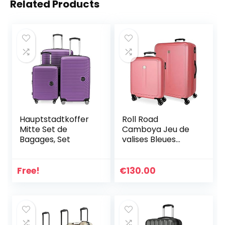
Related Products
Hauptstadtkoffer
Roll Road
Mitte Set de
Camboya Jeu de
Bagages, Set
valises Bleues
55/68 cm Rigide
ABS Fermeture à
Combinaison
Free!
€
130.00
latérale 217 l 6,56
kg 4 Roues
Doubles Bagages à
Main