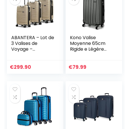
ABANTERA – Lot de
Kono Valise
3 Valises de
Moyenne 65cm
Voyage –
Rigide e Légère
Comprend Valise
ABS Valise de
Cabine de 20″,
Voyage à roulettes
Valise Moyenne de
Valises, Gris
€
299.90
€
79.99
24″ et Valise
Grande de 28″ –
Bagages Légers à
Coque Rigide –
Matériau en
Polypropylène –
Verrouillage TSA