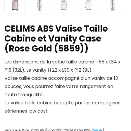
CELIMS ABS Valise Taille
Cabine et Vanity Case
(Rose Gold (5859))
Les dimensions de la valise taille cabine H55 x L34 x
P19 (32L), Le vanity H 22 x L30 x P12 (9L)
Valise taille cabine accompagné d’un vanity de 13
pouces, vous pourrez faire votre rangement en
toute tranquillité.
La valise taille cabine accepté par les compagnies
aériennes low cost.
Amazon.fr Price:
€
105.95
(as of 03/01/2024 03:59 PST-
Details
)