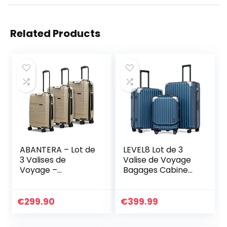
Related Products
ABANTERA – Lot de
LEVEL8 Lot de 3
3 Valises de
Valise de Voyage
Voyage –
Bagages Cabine
Comprend Valise
ABS+PC Valises
Cabine de 20″,
Rigide Bagage
Valise Moyenne de
Trolley avec 4
€
299.90
€
399.99
24″ et Valise
Roues Doubles et
Grande de 28″ –
Verrouillage TSA,