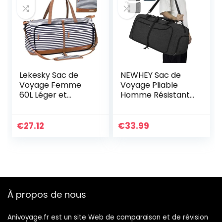
Lekesky Sac de
NEWHEY Sac de
Voyage Femme
Voyage Pliable
60L Léger et
Homme Résistant
Pliable Sac
à l’eau Grand
Weekend Grand
Léger Sac de Sport
Taille Sac de Sport
Camping
€
27.12
€
33.99
pour Cabine Avion
Randonnée Pliant
Maternité (Marron
65L Noir
rayé)
À propos de nous
Anivoyage.fr est un site Web de comparaison et de révision