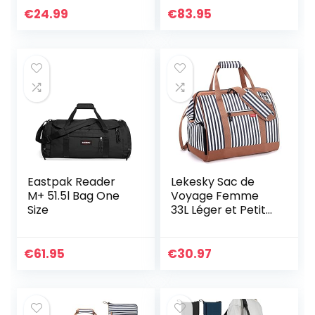
Fixation sur l’étui
€
24.99
€
83.95
de Chariot pour
Sport Camping
Eastpak Reader
Lekesky Sac de
M+ 51.5l Bag One
Voyage Femme
Size
33L Léger et Petit
Sac Weekend Sac
de Sport pour
Cabine Avion Sac
€
61.95
€
30.97
Maternité, Grande
Ouverture (Rayé)