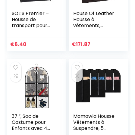
SOL’S Premier –
House Of Leather
Housse de
Housse à
transport pour
vêtements,
costume – Sans
marron (Marron)
soufflet – Patte de
– Keswich Brown
fermeture à
€
6.40
€
171.87
pression – Noir
37 “, Sac de
Mamowla Housse
Costume pour
Vêtements à
Enfants avec 4
Suspendre, 5
Poches zippées,
pièces en 3 Tailles,