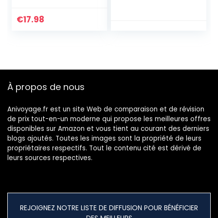
Sac de Couverture
sac de Costume
de Costume de
avec Fermeture
€
17.98
Danse pour
Éclair, Housse de
Enfants avec
Vetement
Fente pour carte
Penderie, 1 x 140
d’identité, sac de
cm pour Robes, 2 x
Rangement de
120 cm pour
Voyage Pliable,
Costumes, 2 x 100
À propos de nous
étanche
cm pour Suites
Anivoyage.fr est un site Web de comparaison et de révision
de prix tout-en-un moderne qui propose les meilleures offres
disponibles sur Amazon et vous tient au courant des derniers
blogs ajoutés. Toutes les images sont la propriété de leurs
propriétaires respectifs. Tout le contenu cité est dérivé de
leurs sources respectives.
REJOIGNEZ NOTRE LISTE DE DIFFUSION POUR BÉNÉFICIER