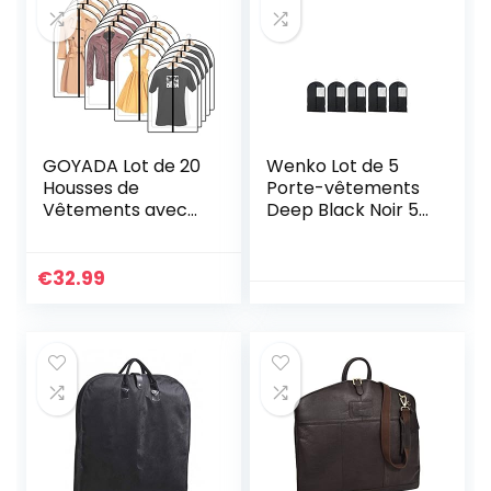
GOYADA Lot de 20
Wenko Lot de 5
Housses de
Porte-vêtements
Vêtements avec
Deep Black Noir 5
Zip, Housses de
x 60 x 100 cm
Protection Semi
Transparentes
€
32.99
pour
Costume/Manteau
x/Robe Longue,
Anti Poussière
Etanche Mite
Humidité – 4
Tailles – Noir