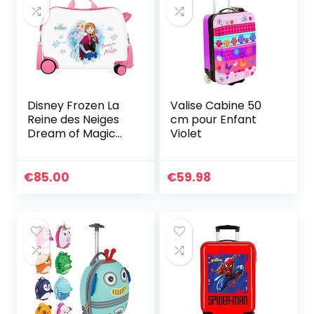
Disney Frozen La
Valise Cabine 50
Reine des Neiges
cm pour Enfant
Dream of Magic
Violet
Valise Enfant
Multicolore
50x38x20 cms
€
85.00
€
59.98
Rigide ABS Serrure
à combinaison 34L
2,1Kgs 4 roues
Bagage à main