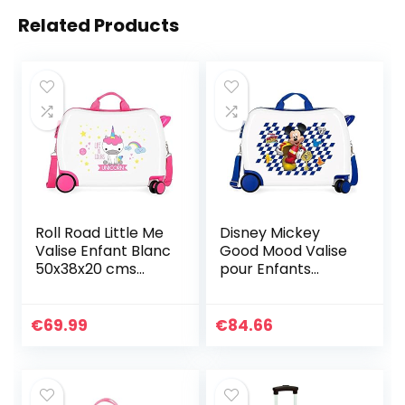
Related Products
Roll Road Little Me
Disney Mickey
Valise Enfant Blanc
Good Mood Valise
50x38x20 cms
pour Enfants
Rigide ABS Serrure
Multicolore
à combinaison 34L
50x38x20 cms
2,1Kgs 4 roues
Serrure à
€
69.99
€
84.66
Bagage à main
Combinaison ABS
rigide 34L 2,1Kgs 4
Roues Bagage à
Main