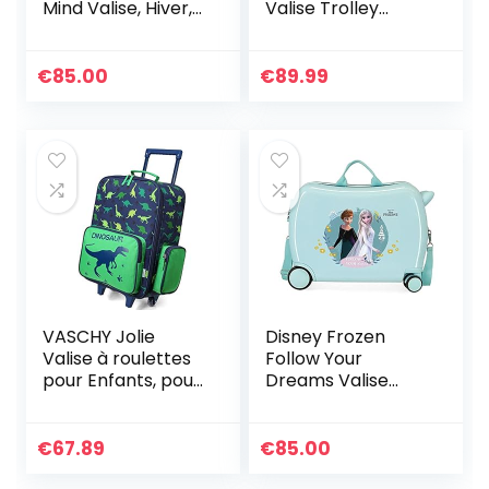
Mind Valise, Hiver,
Valise Trolley
50x38x20 cms,
Cabine Noir
Valise pour Enfant
38x55x20 cms
Rigide ABS Serrure
€
85.00
€
89.99
à combinaison 34L
2,6Kgs 4 roues
doubles Bagage à
main
VASCHY Jolie
Disney Frozen
Valise à roulettes
Follow Your
pour Enfants, pour
Dreams Valise
Les Voyages
pour Enfant Bleu
Scolaires, Les
50 x 38 x 20 cm
Voyages, Les
Rigide ABS
€
67.89
€
85.00
Week-Ends pour
Fermeture à