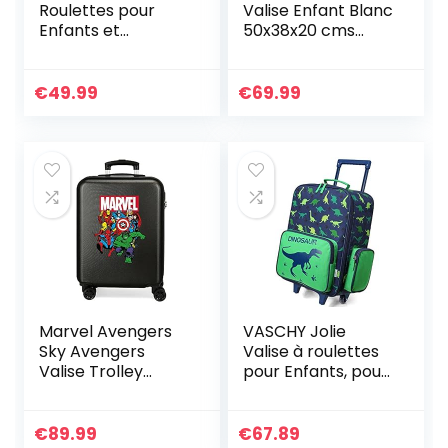
Roulettes pour
Valise Enfant Blanc
Enfants et
50x38x20 cms
Bagages à Main
Rigide ABS Serrure
pour Enfants :
à combinaison 34L
Valise à Roulettes
2,1Kgs 4 roues
€
49.99
€
69.99
Trixie (Rose)
Bagage à main
Marvel Avengers
VASCHY Jolie
Sky Avengers
Valise à roulettes
Valise Trolley
pour Enfants, pour
Cabine Noir
Les Voyages
38x55x20 cms
Scolaires, Les
Rigide ABS Serrure
Voyages, Les
€
89.99
€
67.89