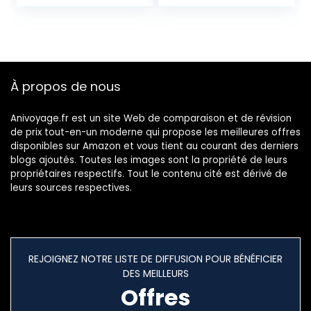
à combinaison 34L
Week-Ends pour
2,6Kgs 4 roues
garçons, Filles,
doubles Bagage à
Tout-Petits,
main
Enfants 45,7 cm,
Dinosaure, Taille
Unique
À propos de nous
Anivoyage.fr est un site Web de comparaison et de révision
de prix tout-en-un moderne qui propose les meilleures offres
disponibles sur Amazon et vous tient au courant des derniers
blogs ajoutés. Toutes les images sont la propriété de leurs
propriétaires respectifs. Tout le contenu cité est dérivé de
leurs sources respectives.
REJOIGNEZ NOTRE LISTE DE DIFFUSION POUR BÉNÉFICIER
DES MEILLEURS
Offres