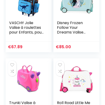
VASCHY Jolie
Disney Frozen
Valise à roulettes
Follow Your
pour Enfants, pour
Dreams Valise
Les Voyages
pour Enfant Bleu
Scolaires, Les
50 x 38 x 20 cm
Voyages, Les
Rigide ABS
€
67.89
€
85.00
Week-Ends pour
Fermeture à
garçons, Filles,
Combinaison
Tout-Petits,
latérale 38 1,8 kg 4
Enfants 45,7 cm,
Roues Bagage à
Dinosaure Noir,
Main
Taille Unique
Trunki Valise à
Roll Road Little Me