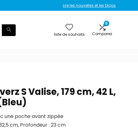
Lire les nouvelles et les blogs
0
Comparez
liste de souhaits
erz S Valise, 179 cm, 42 L,
(Bleu)
c une poche avant zippée
 32,5 cm, Profondeur : 23 cm