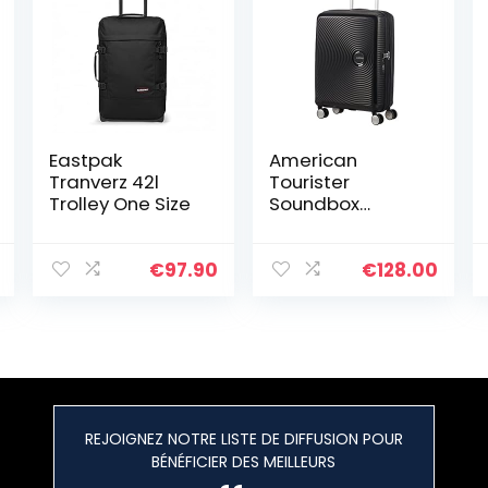
Eastpak
American
Tranverz 42l
Tourister
Trolley One Size
Soundbox
Spinner Hand
Luggage, 55 cm,
41 L, Noir (Bass
€
97.90
€
128.00
Black)
REJOIGNEZ NOTRE LISTE DE DIFFUSION POUR
BÉNÉFICIER DES MEILLEURS