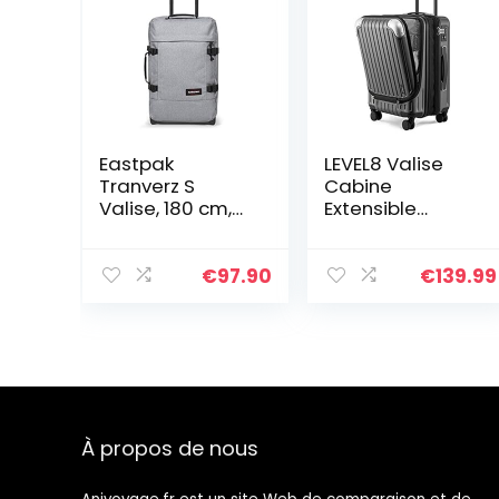
Eastpak
LEVEL8 Valise
Tranverz S
Cabine
Valise, 180 cm,
Extensible
42 L, Sunday
ABS+PC Bagage
Grey (Gris)
à Main Trolley
Rigide Bagages
€
97.90
€
139.99
Cabine avec 4
roulettes
Doubles
Pivotantes et
Serrure TSA,
55x37x25CM,
42L, Gris
À propos de nous