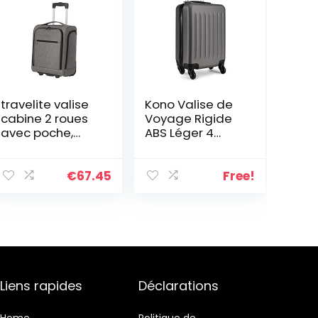
travelite valise
Kono Valise de
cabine 2 roues
Voyage Rigide
avec poche,
ABS Léger 4
série de
roulettes
bagages CABIN
Underseat :
€
67.45
Free!
Trolley compact
à bagages
souples,
090225-04, 43
cm, 28 litres, Gris
Liens rapides
Déclarations