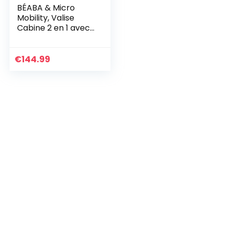
BÉABA & Micro
Mobility, Valise
Cabine 2 en 1 avec
une Assise pour
Enfant, A partir de
4 ans, Evolutive,
€
144.99
Large Ouverture,
Capacité 22L,
Plusieurs
Compartiments,
Pratique et
Maniable, Luggage
Eazy Bleu