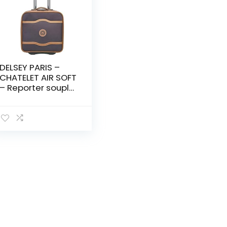
DELSEY PARIS –
CHATELET AIR SOFT
– Reporter souple
– 30x41x15 cm – 15
litres – XS –
Chocolat