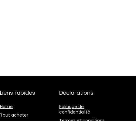
Liens rapides
Déclarations
Home
Politique de
confidentialité
Tout acheter
Termes et conditions
Blogs
Divulgation des
Nos boutiques en ligne
affiliations