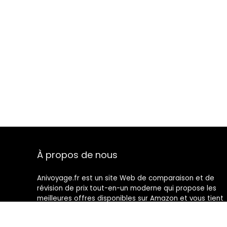
À propos de nous
Anivoyage.fr est un site Web de comparaison et de
révision de prix tout-en-un moderne qui propose les
meilleures offres disponibles sur Amazon et vous tient
au courant des derniers blogs ajoutés. Toutes les
images sont la propriété de leurs propriétaires