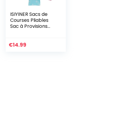
ISIYINER Sacs de
Courses Pliables
Sac à Provisions
Réutilisable
Pratique Sac à Main
Grande Capacité
€
14.99
Léger Cabas de
Courses pour
Achat Légumes,
Extérieur, Voyage,
Camping, 6 Pièces
(6 Styles)