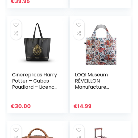
€
39.95
Cinereplicas Harry
LOQI Museum
Potter – Cabas
RÉVEILLON
Poudlard – Licence
Manufacture
Officielle Taille
Indian, 1789 Bag
Unique
€
30.00
€
14.99