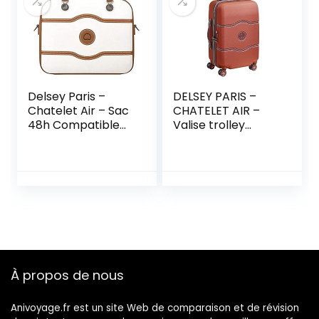
Delsey Paris –
DELSEY PARIS –
Chatelet Air – Sac
CHATELET AIR –
48h Compatible
Valise trolley
Trolley – Jaune
cabine – 4 doubles
roues, 55 Cm –
Jaune
À propos de nous
Anivoyage.fr est un site Web de comparaison et de révision