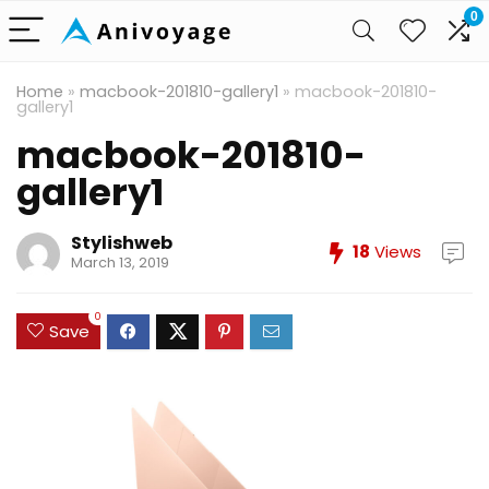
0
Home
»
macbook-201810-gallery1
»
macbook-201810-
gallery1
macbook-201810-
gallery1
Stylishweb
18
Views
March 13, 2019
0
Save