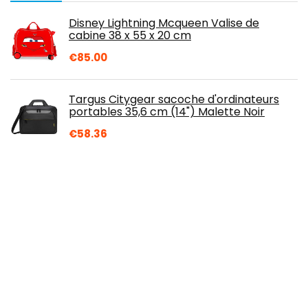
Disney Lightning Mcqueen Valise de
cabine 38 x 55 x 20 cm
€
85.00
Targus Citygear sacoche d'ordinateurs
portables 35,6 cm (14") Malette Noir
€
58.36
Valise Enfant SNOWBALL Chouette
Papillons - Orange
€
64.73
PAW Patrol Enfants Sac à roulettes La Pat'
Patrouille Bleu